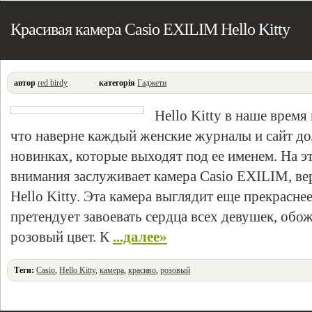
Красивая камера Casio EXILIM Hello Kitty
автор
red birdy
категорія
Гаджети
Hello Kitty в наше время
что наверне каждый женские журналы и сайт до
новинках, которые выходят под ее именем. На э
внимания заслуживает камера Casio EXILIM, вер
Hello Kitty. Эта камера выглядит еще прекрасн
претендует завоевать сердца всех девушек, об
розовый цвет. К
...далее»
Теги:
Casio
,
Hello Kitty
,
камера
,
красиво
,
розовый