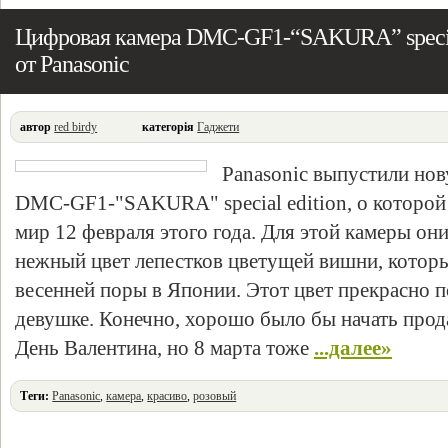
Цифровая камера DMC-GF1-“SAKURA” special
от Panasonic
автор
red birdy
категорія
Гаджети
Panasonic выпустили но
DMC-GF1-"SAKURA" special edition, о которой 
мир 12 февраля этого года. Для этой камеры он
нежный цвет лепестков цветущей вишни, которы
весенней поры в Японии. Этот цвет прекрасно 
девушке. Конечно, хорошо было бы начать прода
День Валентина, но 8 марта тоже
...далее»
Теги:
Panasonic
,
камера
,
красиво
,
розовый