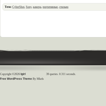
Теги:
CyberShot
,
Sony
,
камера
,
портативные
,
стильно
Copyright ©2026
Igirl
39 queries. 0.311 seconds.
Free WordPress Theme
By Mkels