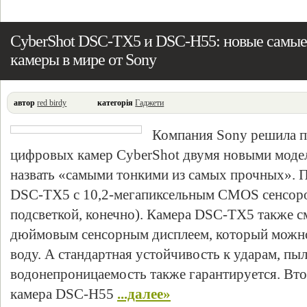
CyberShot DSC-TX5 и DSC-H55: новые самые
камеры в мире от Sony
автор
red birdy
категорія
Гаджети
Компания Sony решила п
цифровых камер CyberShot двумя новыми моде
назвать «самыми тонкими из самых прочных». П
DSC-TX5 с 10,2-мегапиксельным CMOS сенсоро
подсветкой, конечно). Камера DSC-TX5 также с
дюймовым сенсорным дисплеем, который можно
воду. А стандартная устойчивость к ударам, пыл
водонепроницаемость также гарантируется. Вто
камера DSC-H55
...далее»