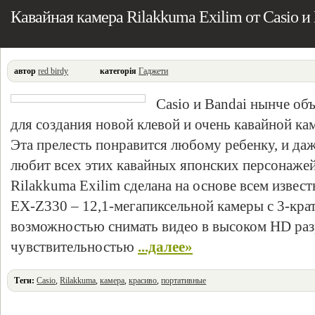
Кавайная камера Rilakkuma Exilim от Casio и
автор
red birdy
категорія
Гаджети
Casio и Bandai нынче об
для создания новой клевой и очень кавайной ка
Эта прелесть понравится любому ребенку, и да
любит всех этих кавайных японских персонаже
Rilakkuma Exilim сделана на основе всем извес
EX-Z330 – 12,1-мегапиксельной камеры с 3-кр
возможностью снимать видео в высоком HD раз
чувствительностью
...далее»
Теги:
Casio
,
Rilakkuma
,
камера
,
красиво
,
портативные