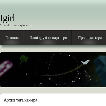
Igirl
У світі стільки цікавого!
Головна
Наші друзі та партнери
Про редактора
Архив тега камера