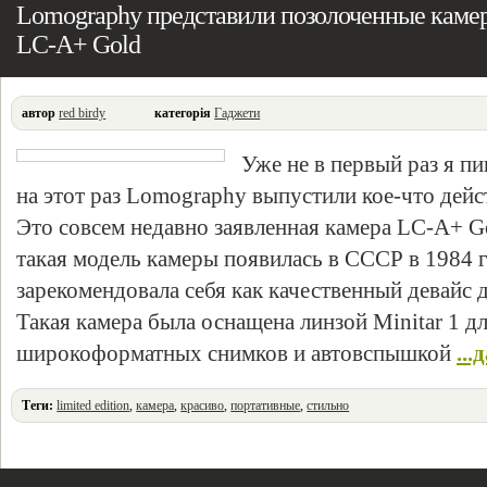
Lomography представили позолоченные кам
LC-A+ Gold
автор
red birdy
категорія
Гаджети
Уже не в первый раз я п
на этот раз Lomography выпустили кое-что дейс
Это совсем недавно заявленная камера LC-A+ Go
такая модель камеры появилась в СССР в 1984 г
зарекомендовала себя как качественный девайс 
Такая камера была оснащена линзой Minitar 1 д
широкоформатных снимков и автовспышкой
...
Теги:
limited edition
,
камера
,
красиво
,
портативные
,
стильно