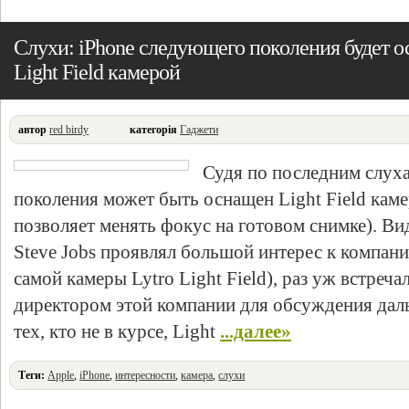
Слухи: iPhone следующего поколения будет 
Light Field камерой
автор
red birdy
категорія
Гаджети
Судя по последним слуха
поколения может быть оснащен Light Field каме
позволяет менять фокус на готовом снимке). В
Steve Jobs проявлял большой интерес к компани
самой камеры Lytro Light Field), раз уж встреча
директором этой компании для обсуждения дал
тех, кто не в курсе, Light
...далее»
Теги:
Apple
,
iPhone
,
интересности
,
камера
,
слухи