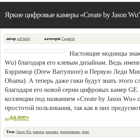
Яркие цифровые камеры «Create by Jason Wu
автор
red birdy
категорія
Гаджети
Настоящие модницы знаю
Wu) благодаря его клевым дизайнам. Ведь имен
Бэрримор (Drew Barrymore) и Первую Леди Миш
Obama). А теперь даже гики будут знать этого с
благодаря его новой серии цифровых камер GE.
коллекции под названием «Create by Jason Wu» 
простотой пользования, так как в них предусмот
...далее»
Теги:
Jason Wu
,
камера
,
красиво
,
портативные
,
ярко