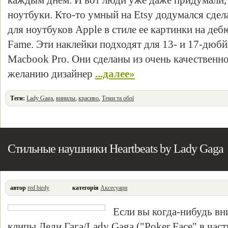
каждым днем. И вот люди уже даже придумали, 
ноутбуки. Кто-то умный на Etsy додумался сдел
для ноутбуков Apple в стиле ее картинки на де
Fame. Эти наклейки подходят для 13- и 17-дю
Macbook Pro. Они сделаны из очень качественно
желанию дизайнер
...далее»
Теги:
Lady Gaga
,
винилы
,
красиво
,
Теми та обої
Стильные наушники Heartbeats by Lady Gaga
автор
red birdy
категорія
Аксесуари
Если вы когда-нибудь вн
клипы Леди Гага/Lady Gaga ("Poker Face" в част