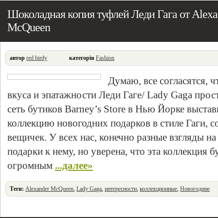
Шоколадная копия туфлей Леди Гага от Alexa
McQueen
автор
red birdy
категорія
Fashion
Думаю, все согласятся, 
вкуса и эпатажности Леди Гаге/ Lady Gaga прос
сеть бутиков Barney’s Store в Нью Йорке выста
коллекцию новогодних подарков в стиле Гаги, 
вещичек. У всех нас, конечно разные взгляды на
подарки к нему, но уверена, что эта коллекция б
огромным
...далее»
Теги:
Alexander McQueen
,
Lady Gaga
,
интересности
,
коллекционные
,
Новогодние
праздники
,
обувь