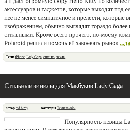
а и даст огромную фору Hello Kitty по количес
аксессуаров и гаджетов, которые выходят под е
нее не менее симпатичное и прелести, которые в
изображением, обычно выглядят гораздо более
стильными. Кроме всего прочего, по-моему ком
Polaroid решили помочь ей завоевать рынок
...д
Теги:
iPhone
,
Lady Gaga
,
стильно
,
чехлы
Стильные винилы для Макбуков Lady Gaga
автор
red birdy
категорія
Теми та обої
Популярность певицы Lad