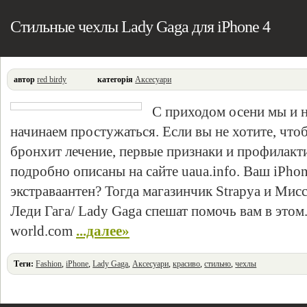
Стильные чехлы Lady Gaga для iPhone 4
автор
red birdy
категорія
Аксесуари
С приходом осени мы и н
начинаем простужаться. Если вы не хотите, что
бронхит лечение, первые признаки и профилакти
подробно описаны на сайте uaua.info. Ваш iPho
экстраваантен? Тогда магазинчик Strapya и Мис
Леди Гага/ Lady Gaga спешат помочь вам в этом. 
world.com
...далее»
Теги:
Fashion
,
iPhone
,
Lady Gaga
,
Аксесуари
,
красиво
,
стильно
,
чехлы