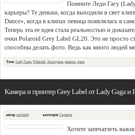
Помните Леди Гагу (Lady 
карьеры? Те деньки, когда выходили в свет клип
Dance», когда в клипах певица появлялась в са
Теперь эта ее идея стала реальностью и доказат
очки Polaroid Grey Label GL20. Это не просто с
способны делать фото. Ведь как много людей 
Теги:
Lady Gaga
,
Polaroid
,
Аксесуари
,
камера
,
очки
Камера и принтер Grey Label от Lady Gaga и P
автор
red birdy
категорія
Гаджети
Хотите запечатлеть важн