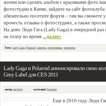
жизни или сделать альбом с красивыми фото в
фотостудии в Киеве, зайдите на сайт фотоклу
обязательно посетите форум – там вы сможете у
прочесть отзывы о фотостудиях, а также просм
На днях Леди Гага (Lady Gaga) в очередной раз 
на толпу во время
...далее»
Теги:
Lady Gaga
,
Polaroid
,
камеры
,
портативные
,
принтеры
Lady Gaga и Polaroid аннонсировали свою к
Grey Label для CES 2011
автор
red birdy
категорія
Гаджети
Еще в 2010 году Леди Га