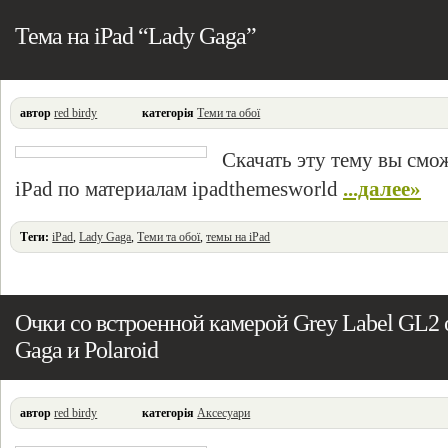
Тема на iPad “Lady Gaga”
автор
red birdy
категорія
Теми та обої
Скачать эту тему вы смо
iPad по материалам ipadthemesworld
...далее»
Теги:
iPad
,
Lady Gaga
,
Теми та обої
,
темы на iPad
Очки со встроенной камерой Grey Label GL2 
Gaga и Polaroid
автор
red birdy
категорія
Аксесуари