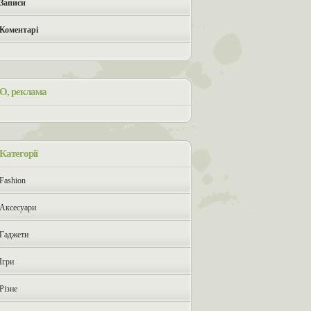
Записи
Коментарі
О, реклама
Категорії
Fashion
Аксесуари
Гаджети
Ігри
Різне