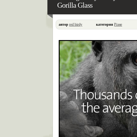
Gorilla Glass
автор
red birdy
категория
Різне