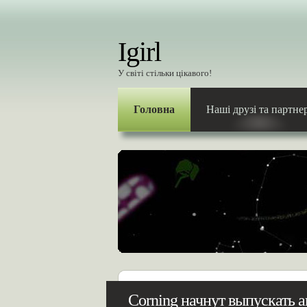
Igirl
У світі стільки цікавого!
Головна
Наші друзі та партне
Corning начнут выпускать 