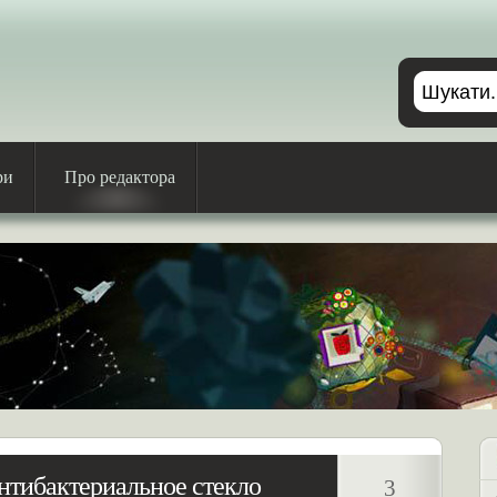
ри
Про редактора
антибактериальное стекло
3