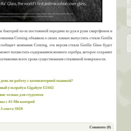
 бактерий из-за постоянной передачи из рук в руки смартфонов и
омпания Corning объявила о своих планах выпустить стекло Gorilla
ообщает компания Corning, эта версия стекла Gorilla Glass будет
 сможет похвастать содержанием ионного серебра, которое сохранит
ротяжении всего срока существования стеклянной поверхности.
 день на работу с компьютерной мышкой?
ьный ультрабук Gigabyte U2442
вис только для студентов
ны с 41-Мп камерой
 Lenovo S920
Comments (0)