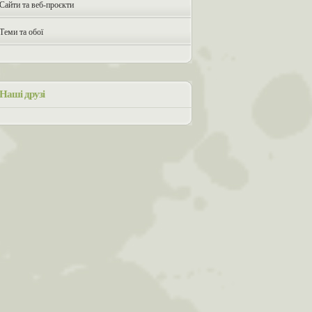
Сайти та веб-проєкти
Теми та обої
Наші друзі