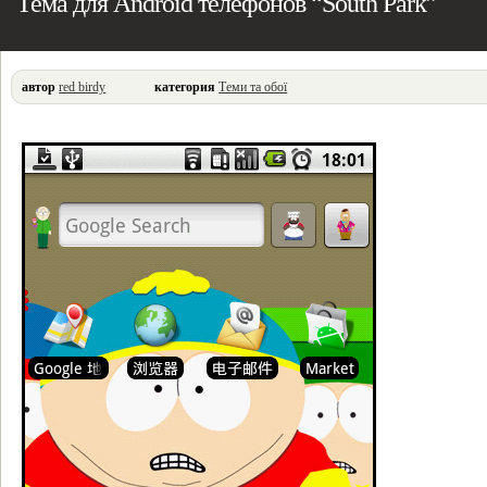
Тема для Android телефонов “South Park”
автор
red birdy
категория
Теми та обої