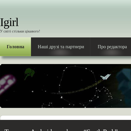
Igirl
У світі стільки цікавого!
Головна
Наші друзі та партнери
Про редактора