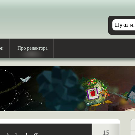
ри
Про редактора
15