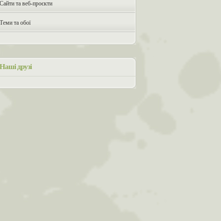
Сайти та веб-проєкти
Теми та обої
Наші друзі