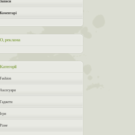
Записи
Коментарі
О, реклама
Категорії
Fashion
Аксесуари
Гаджети
Ігри
Різне