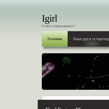
Igirl
У світі стільки цікавого!
Головна
Наші друзі та партне