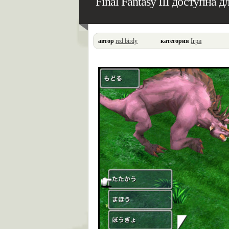
Final Fantasy III доступна 
автор
red birdy
категория
Ігри