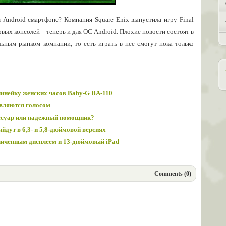
 Android смартфоне? Компания Square Enix выпустила игру Final
овых консолей – теперь и для ОС Android. Плохие новости состоят в
льным рынком компании, то есть играть в нее смогут пока только
линейку женских часов Baby-G BA-110
вляются голосом
ссуар или надежный помощник?
дут в 6,3- и 5,8-дюймовой версиях
еличенным дисплеем и 13-дюймовый iPad
Comments (0)