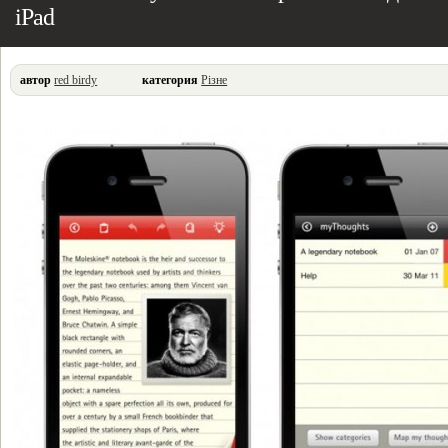
iPad
автор
red birdy
категория
Різне