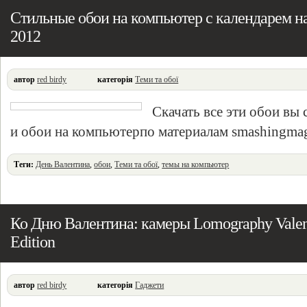
Стильные обои на компьютер с календарем н
2012
автор
red birdy
категорія
Теми та обої
Скачать все эти обои вы
и обои на компьютерпо материалам smashingma
Теги:
День Валентина
,
обои
,
Теми та обої
,
темы на компьютер
Ко Дню Валентина: камеры Lomography Valent
Edition
автор
red birdy
категорія
Гаджети