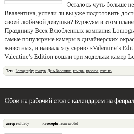
Осталось чуть больше не
Ввалентина, успели ли вы уже подготовить дос
своей любимой девушки? Буржуям в этом плане п
Празднику Всех Влюбленных компания Lomogra
самые популярные камеры в дизайнерских окрас
животных, и назвала эту серию «Valentine’s Edi
Valentine’s Edition вошли три модельки камер 
Теги:
Lomography
,
гламур
,
День Валентина
,
камеры
,
красиво
,
стильно
Обои на рабочий стол с календарем на феврал
автор
red birdy
категорія
Теми та обої