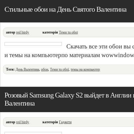
Стильные обои на День Святого Валентина
автор
red birdy
категорія
Теми та обої
Скачать все эти обои вы
и темы на компьютерпо материалам wowwindo
Теги:
День Валентина
,
обои
,
Теми та обої
,
темы на компьютер
Розовый Samsung Galaxy S2 выйдет в Англии
Валентина
автор
red birdy
категорія
Гаджети