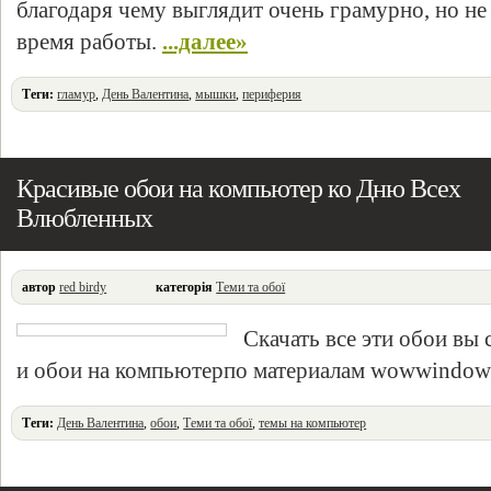
благодаря чему выглядит очень грамурно, но не
время работы.
...далее»
Теги:
гламур
,
День Валентина
,
мышки
,
периферия
Красивые обои на компьютер ко Дню Всех
Влюбленных
автор
red birdy
категорія
Теми та обої
Скачать все эти обои вы
и обои на компьютерпо материалам wowwindo
Теги:
День Валентина
,
обои
,
Теми та обої
,
темы на компьютер