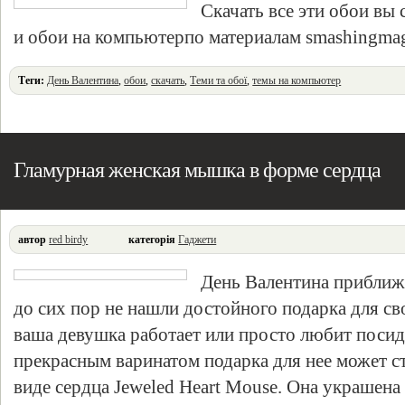
Скачать все эти обои вы
и обои на компьютерпо материалам smashingma
Теги:
День Валентина
,
обои
,
скачать
,
Теми та обої
,
темы на компьютер
Гламурная женская мышка в форме сердца
автор
red birdy
категорія
Гаджети
День Валентина приближа
до сих пор не нашли достойного подарка для с
ваша девушка работает или просто любит посид
прекрасным варинатом подарка для нее может с
виде сердца Jeweled Heart Mouse. Она украшена