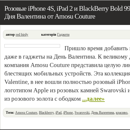
Розовые iPhone 4S, iPad 2 и BlackBerry Bold 99
Дня Валентина от Amosu Couture
автор
red birdy
категорія
Гаджети
Пришло время добавить 
даже в гаджеты на День Валентина. К великому
компания Amosu Couture представила целую ли
блестящих мобильных устройств. Эта коллекция
Valentine, в нее вошли полностью розовый iPhon
логотипом Apple из розовых камней Swarovski и
из розового золота с ободком
...далее»
Теги:
Amosu Couture
,
Blackberry
,
iPad
,
iPhone
,
Swarovski
,
День Валентина
,
красиво
,
розовый