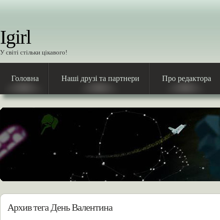
Igirl
У світі стільки цікавого!
Головна
Наші друзі та партнери
Про редактора
Архив тега День Валентина