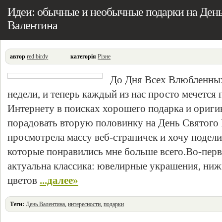
Идеи: обычные и необычные подарки на День
Валентина
автор
red birdy
категорія
Різне
До Дня Всех Влюбленных
недели, и теперь каждый из нас просто мечется
Интернету в поисках хорошего подарка и ориги
порадовать вторую половинку на День Святого 
просмотрела массу веб-страничек и хочу подели
которые понравились мне больше всего.Во-перв
актуальна классика: ювелирные украшения, ниж
цветов
...далее»
Теги:
День Валентина
,
интересности
,
подарки