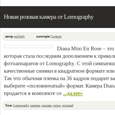
Новая розовая камера от Lomography
автор
red birdy
категорія
Гаджети
Diana Mini En Rose – это
которая стала последним дополнением к прикол
фотоаппаратов от Lomography. С этой симпатяш
качественные снимки в квадратном формате или в
Так что обычная пленка на 36 кадров подарит ва
выберите «половинчатый» формат. Камера Dian
продается в комплекте со
...далее»
Теги:
Lomography
,
камеры
,
красиво
,
ретро
,
розовый