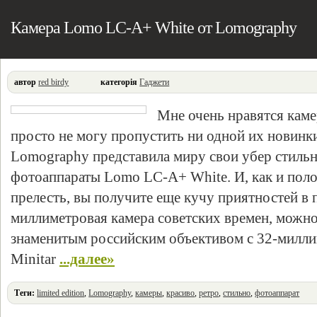
Камера Lomo LC-A+ White от Lomography
автор
red birdy
категорія
Гаджети
Мне очень нравятся кам
просто не могу пропустить ни одной их новинк
Lomography представила миру свои убер стиль
фотоаппараты Lomo LC-A+ White. И, как и поло
прелесть, вы получите еще кучу приятностей в п
миллиметровая камера советских времен, можно
знаменитым российским объективом с 32-милли
Minitar
...далее»
Теги:
limited edition
,
Lomography
,
камеры
,
красиво
,
ретро
,
стильно
,
фотоаппарат