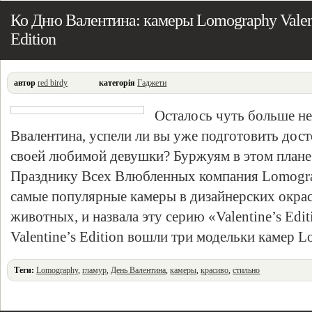
Ко Дню Валентина: камеры Lomography Valent
Edition
автор
red birdy
категорія
Гаджети
Осталось чуть больше не
Ввалентина, успели ли вы уже подготовить дос
своей любимой девушки? Буржуям в этом плане п
Празднику Всех Влюбленных компания Lomogra
самые популярные камеры в дизайнерских окрас
животных, и назвала эту серию «Valentine’s Edi
Valentine’s Edition вошли три модельки камер 
Теги:
Lomography
,
гламур
,
День Валентина
,
камеры
,
красиво
,
стильно