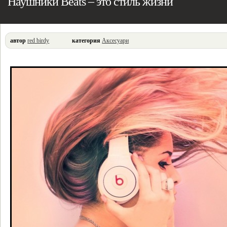
Наушники Beats – это стиль жизни
автор
red birdy
категория
Аксесуари