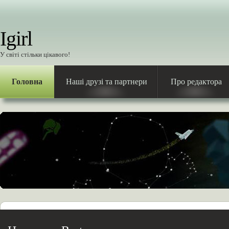
Igirl
У світі стільки цікавого!
Головна
Наші друзі та партнери
Про редактора