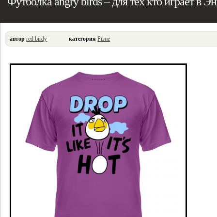
Футболка angry birds – для тех кто играет в Э
автор
red birdy
категория
Різне