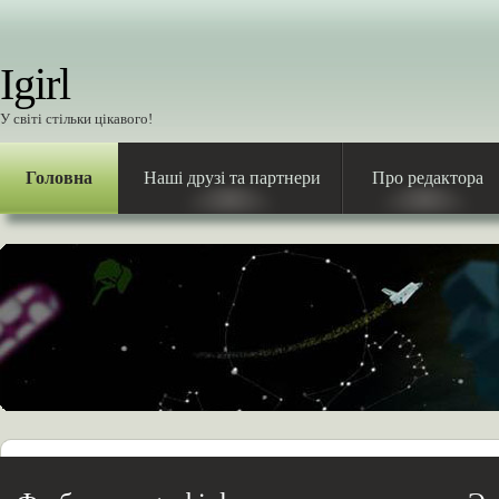
Igirl
У світі стільки цікавого!
Головна
Наші друзі та партнери
Про редактора