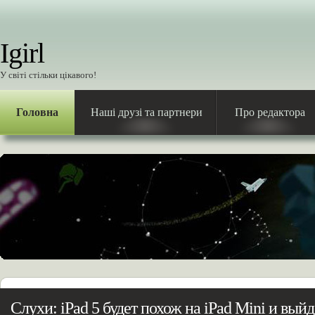
Igirl
У світі стільки цікавого!
Головна
Наші друзі та партнери
Про редактора
Слухи: iPad 5 будет похож на iPad Mini и выйд