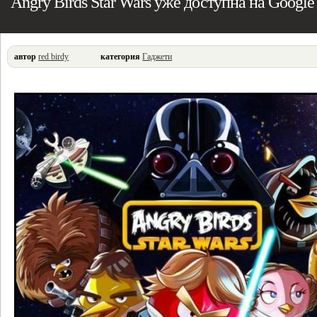
Angry Birds Star Wars уже доступна на Google
автор
red birdy
категория
Гаджети