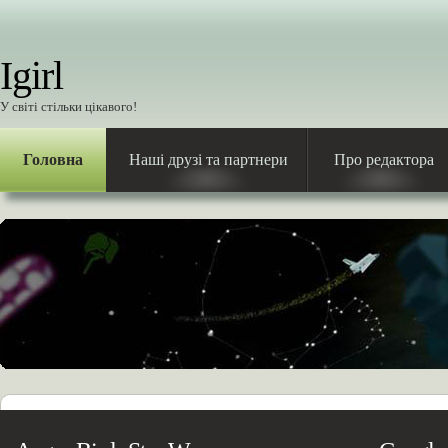
Igirl
У світі стільки цікавого!
Головна
Наші друзі та партнери
Про редактора