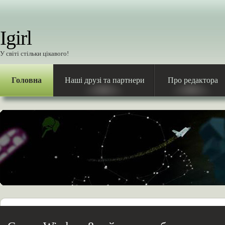
Igirl
У світі стільки цікавого!
Головна
Наші друзі та партнери
Про редактора