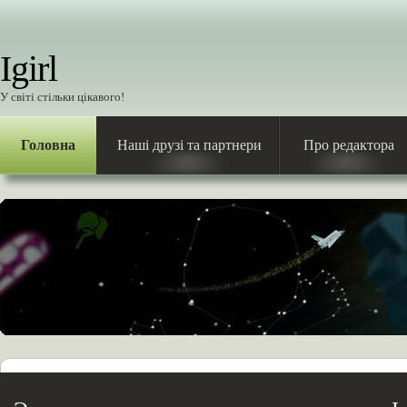
Igirl
У світі стільки цікавого!
Головна
Наші друзі та партнери
Про редактора