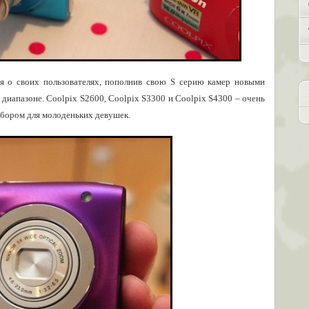
я о своих пользователях, пополнив свою S серию камер новыми
иапазоне. Coolpix S2600, Coolpix S3300 и Coolpix S4300 – очень
ыбором для молоденьких девушек.