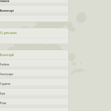
Записи
Коментарі
О, реклама
Категорії
Fashion
Аксесуари
Гаджети
Ігри
Різне