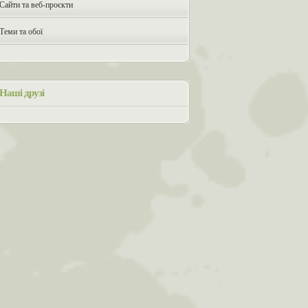
Сайти та веб-проєкти
Теми та обої
Наші друзі