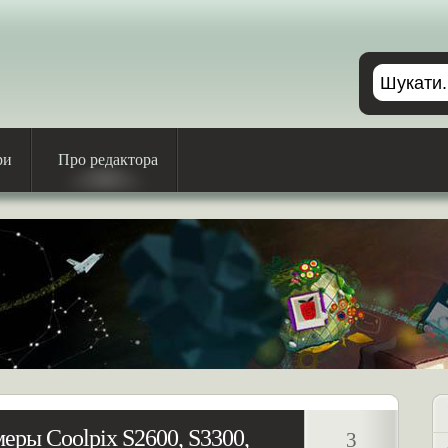
ри
Про редактора
еры Coolpix S2600, S3300,
3