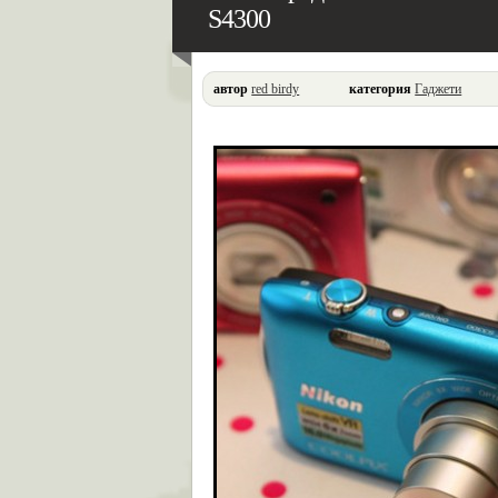
S4300
автор
red birdy
категория
Гаджети