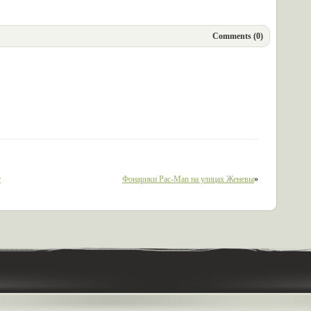
Comments (0)
т
Фонарики Pac-Man на улицах Женевы
»