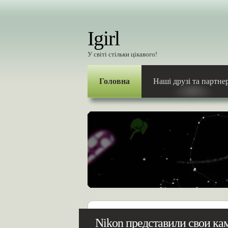
Igirl
У світі стільки цікавого!
Головна
Наші друзі та партне
Nikon представили свои кам