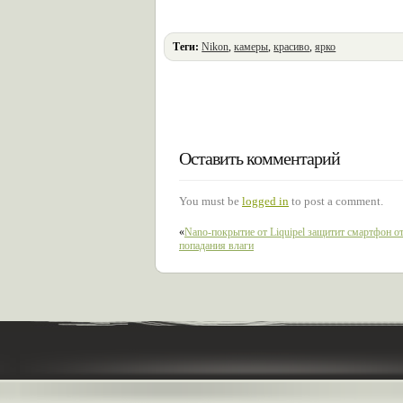
Теги:
Nikon
,
камеры
,
красиво
,
ярко
Оставить комментарий
You must be
logged in
to post a comment.
«
Nano-покрытие от Liquipel защитит смартфон о
попадания влаги