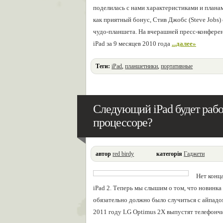
поделилась с нами характеристиками и планам
как приятный бонус, Стив Джобс (Steve Jobs
чудо-планшета. На вчерашней пресс-конференц
iPad за 9 месяцев 2010 года
...далее»
Теги:
iPad
,
планшетники
,
портативные
Следующий iPad будет рабо
процессоре?
автор
red birdy
категорія
Гаджети
Нет конц
iPad 2. Теперь мы слышим о том, что новинка
обязательно должно было случиться с айпадом
2011 году LG Optimus 2X выпустят телефонч