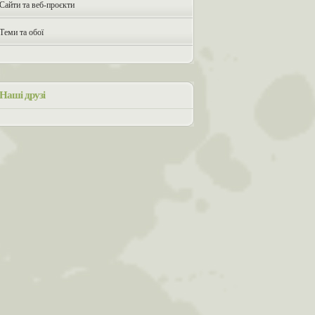
Сайти та веб-проєкти
Теми та обої
Наші друзі