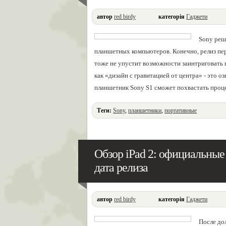
автор
red birdy
категорія
Гаджети
Sony реш
планшетных компьютеров. Конечно, релиз пер
тоже не упустит возможности заинтриговать 
как «дизайн с гравитацией от центра» - это о
планшетник Sony S1 сможет похвастать проц
Теги:
Sony
,
планшетники
,
портативные
Обзор iPad 2: официальные
дата релиза
автор
red birdy
категорія
Гаджети
После до