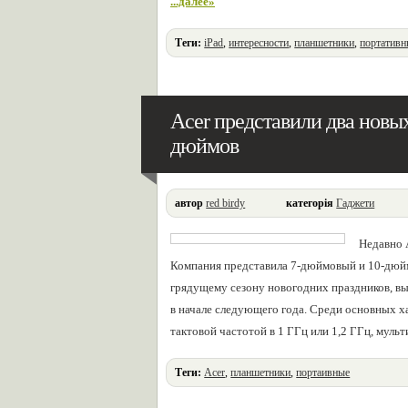
...далее»
Теги:
iPad
,
интересности
,
планшетники
,
портативн
Acer представили два новых
дюймов
автор
red birdy
категорія
Гаджети
Недавно 
Компания представила 7-дюймовый и 10-дюйм
грядущему сезону новогодних праздников, вы
в начале следующего года. Среди основных 
тактовой частотой в 1 ГГц или 1,2 ГГц, мул
Теги:
Acer
,
планшетники
,
портаивные