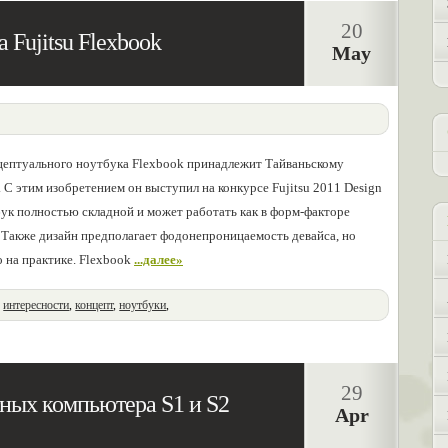
20
 Fujitsu Flexbook
May
цептуального ноутбука Flexbook принадлежит Тайваньскому
С этим изобретением он выступил на конкурсе Fujitsu 2011 Design
тбук полностью складной и может работать как в форм-факторе
. Также дизайн предполагает фодонепроницаемость девайса, но
о на практике. Flexbook
...далее»
,
интересности
,
концепт
,
ноутбуки
,
29
ных компьютера S1 и S2
Apr