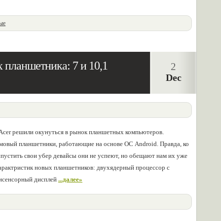
ые
 планшетника: 7 и 10,1
2
Dec
Acer решили окунуться в рынок планшетных компьютеров.
овый планшетники, работающие на основе ОС Android. Правда, ко
пустить свои убер девайсы они не успеют, но обещают нам их уже
характристик новых планшетников: двухядерный процессор с
ьтисенсорный дисплей
...далее»