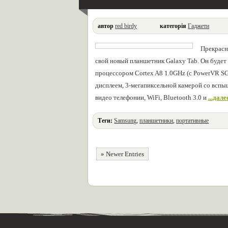
автор
red birdy
категорія
Гаджети
Прекрасн
свой новый планшетник Galaxy Tab. Он будет 
процессором Cortex A8 1.0GHz (с PowerVR 
дисплеем, 3-мегапиксельной камерой со вспыш
видео телефонии, WiFi, Bluetooth 3.0 и
...дале
Теги:
Samsung
,
планшетники
,
портативные
» Newer Entries