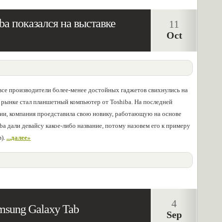
ba показался на выставке
11
Oct
все производители более-менее достойных гаджетов свихнулись на
 рынке стал планшетный компьютер от Toshiba. На последней
ии, компания проедставила свою новику, работающую на основе
ba дали девайсу какое-либо название, потому назовем его к примеру
в).
...далее»
4
msung Galaxy Tab
Sep