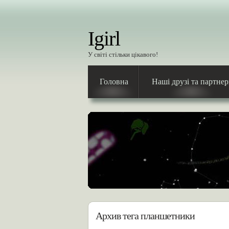
Igirl
У світі стільки цікавого!
Головна
Наші друзі та партне
Архив тега планшетники