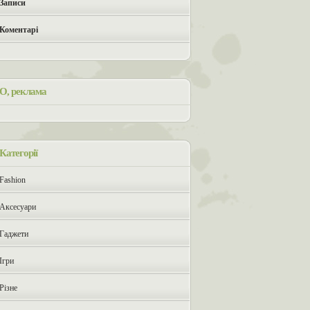
Записи
Коментарі
О, реклама
Категорії
Fashion
Аксесуари
Гаджети
Ігри
Різне