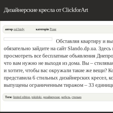
Дизайнерские кресла от ClickforArt
автор
red birdy
категорія
Різне
Обставляя квартиру и вы
обязательно зайдите на сайт Slando.dp.ua. Здесь
просмотреть все бесплатные объявления Днепроп
что вам нужно не выходя из дома. Вы – стилява
и хотите, чтобы вас окружали такие же вещи? К
представила 6 стильных дизайнерских кресел, к
выпущены ограниченным тиражом – 33 единиц
Теги:
limited edition
,
tokidoki
,
дизайнерские
,
мебель
,
стильно