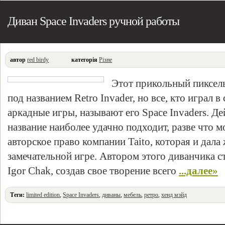
Диван Space Invaders ручной работы
автор
red birdy
категорія
Різне
Этот прикольный пиксел
под названием Retro Invader, но все, кто играл 
аркадные игры, называют его Space Invaders. Де
название наиболее удачно подходит, разве что 
авторское право компании Taito, которая и дала
замечательной игре. Автором этого диванчика с
Igor Chak, создав свое творение всего
...далее»
Теги:
limited edition
,
Space Invaders
,
диваны
,
мебель
,
ретро
,
хенд мэйд