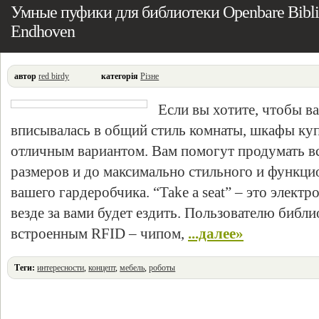
Умные пуфики для библиотеки Openbare Bibli
Endhoven
автор
red birdy
категорія
Різне
Если вы хотите, чтобы в
вписывалась в общий стиль комнаты, шкафы купе
отличным вариантом. Вам помогут продумать вс
размеров и до максимально стильного и функци
вашего гардеробчика. “Take a seat” – это элект
везде за вами будет ездить. Пользователю библи
встроенным RFID – чипом,
...далее»
Теги:
интересности
,
концепт
,
мебель
,
роботы