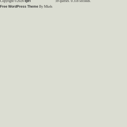
Copyright ©2026
Igirl
59 queries. 0.318 seconds.
Free WordPress Theme
By Mkels