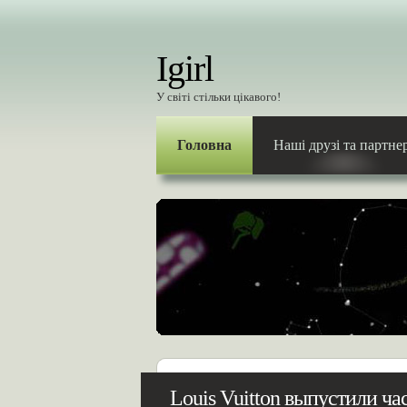
Igirl
У світі стільки цікавого!
Головна
Наші друзі та партне
Louis Vuitton выпустили ч