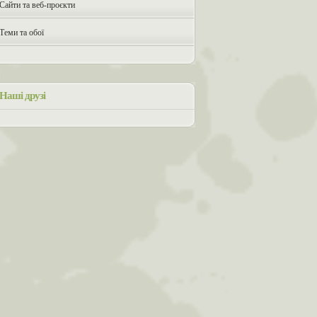
Сайти та веб-проєкти
Теми та обої
Наші друзі