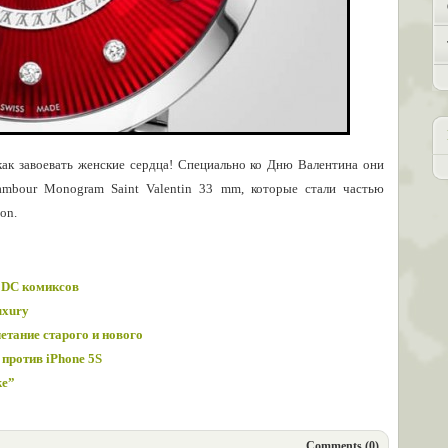
 как завоевать женские сердца! Специально ко Дню Валентина они
mbour Monogram Saint Valentin 33 mm, которые стали частью
on.
е DC комиксов
uxury
етание старого и нового
против iPhone 5S
ke”
Comments (0)