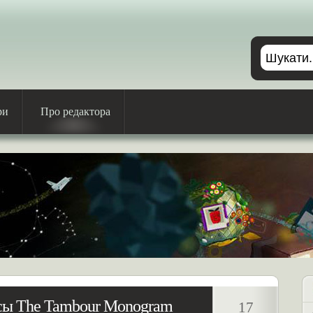
ри
Про редактора
асы The Tambour Monogram
17