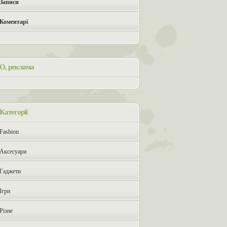
Записи
Коментарі
О, реклама
Категорії
Fashion
Аксесуари
Гаджети
Ігри
Різне