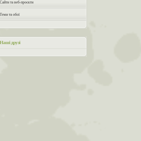
Сайти та веб-проєкти
Теми та обої
Наші друзі