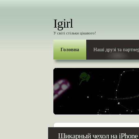
Igirl
У світі стільки цікавого!
Головна
Наші друзі та партне
Шикарный чехол на iPhone 