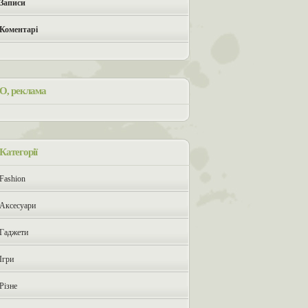
Записи
Коментарі
О, реклама
Категорії
Fashion
Аксесуари
Гаджети
Ігри
Різне