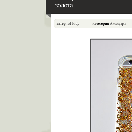
золота
автор
red birdy
категория
Аксесуари