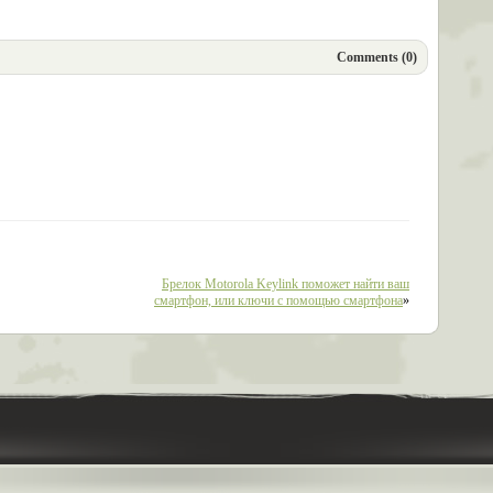
Comments (0)
Брелок Motorola Keylink поможет найти ваш
смартфон, или ключи с помощью смартфона
»