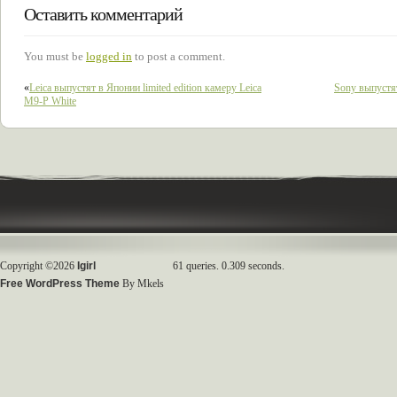
Оставить комментарий
You must be
logged in
to post a comment.
«
Leica выпустят в Японии limited edition камеру Leica
Sony выпустя
M9-P White
Copyright ©2026
Igirl
61 queries. 0.309 seconds.
Free WordPress Theme
By Mkels