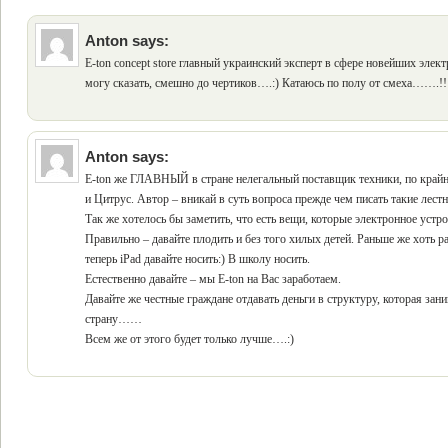
Anton
says:
E-ton concept store главный украинский эксперт в сфере новейших э
могу сказать, смешно до чертиков….:) Катаюсь по полу от смеха…….!!
Anton
says:
E-ton же ГЛАВНЫЙ в стране нелегальный поставщик техники, по крайн
и Цитрус. Автор – вникай в суть вопроса прежде чем писать такие лест
Так же хотелось бы заметить, что есть вещи, которые электронное устр
Правильно – давайте плодить и без того хилых детей. Раньше же хоть р
теперь iPad давайте носить:) В школу носить.
Естественно давайте – мы E-ton на Вас заработаем.
Давайте же честные граждане отдавать деньги в структуру, которая зан
страну……
Всем же от этого будет только лучше….:)