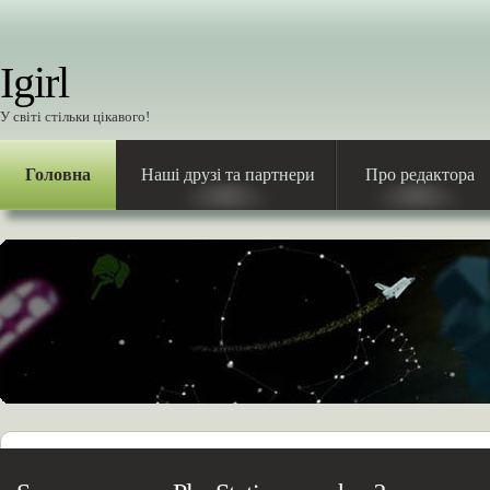
Igirl
У світі стільки цікавого!
Головна
Наші друзі та партнери
Про редактора