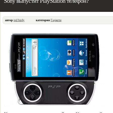
Sony выпустит PlayStation телефон?
автор
red birdy
категория
Гаджети