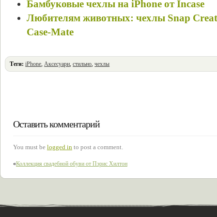
Бамбуковые чехлы на iPhone от Incase
Любителям животных: чехлы Snap Creatu
Case-Mate
Теги:
iPhone
,
Аксесуари
,
стильно
,
чехлы
Оставить комментарий
You must be
logged in
to post a comment.
«
Коллекция свадебной обуви от Пэрис Хилтон