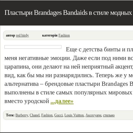
Пластыри Brandages Bandaids в стиле модных
автор
red birdy
категорія
Fashion
Еще с детства бинты и п
меня негативные эмоции. Даже если под ними в
царапина, они делают на ней неприятный акцен
вид, как бы мы ни разнарядились. Теперь же у 
альтернатива – брендовые пластыри Brandages B
выполнены в стиле самых популярных мировых 
вместо уродской
...далее»
Теги:
Burberry
,
Chanel
,
Fashion
,
Gucci
,
Louis Vuitton
,
Аксесуари
,
стильно