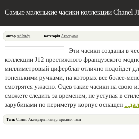
Самые маленькие часики коллекции Chanel J
автор
red birdy
категорія
Аксесуари
Эти часики созданы в че
коллекции J12 престижного французского модно
миллиметровый циферблат отлично подойдет дл
тоненькими ручками, на которых все более-мен
смотрятся ужасно. Одев такие часики на свою 
сможете следить за временем, не уступая в стиле
зарубинами по периметру корпус оснащен
...да
Теги:
Chanel
,
Аксесуари
,
гламур
,
красиво
,
часы