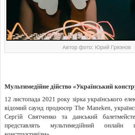
Автор фото: Юрий Грязнов
Мультимедійне дійство «Український констр
12 листопада 2021 року зірка українського е
відомий саунд продюсер The Maneken, україн
Сергій Святченко та данський балетмейст
представлять мультимедійний онлайн п
конструктивізм».