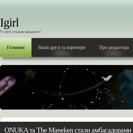
Igirl
У світі стільки цікавого!
Головна
Наші друзі та партнери
Про редактора
ONUKA та The Maneken стали амбасадорами 