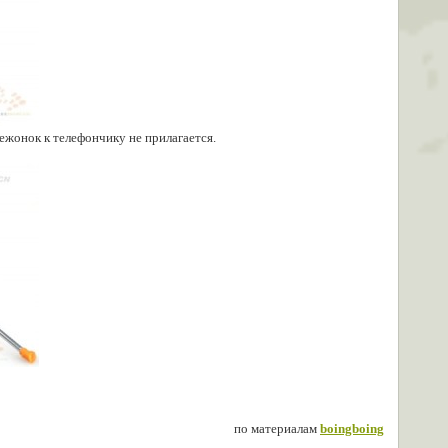
вежонок к телефончику не прилагается.
по материалам
boingboing