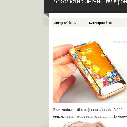
Абсолютно летний телефончи
автор
red birdy
категория
Різне
Этот мобильный телефончик Jintailan’s 999 
орнаментом и сенсором гравитации. По-моему