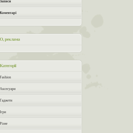
Записи
Коментарі
О, реклама
Категорії
Fashion
Аксесуари
Гаджети
Ігри
Різне