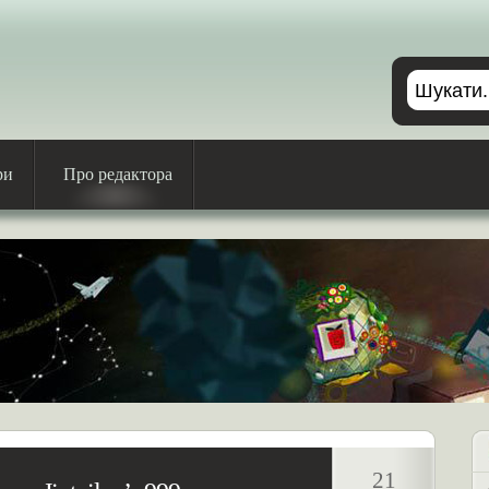
ри
Про редактора
21