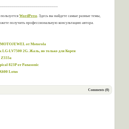
_____________________________
о пользуется
WordPress
. Здесь вы найдете самые разные темы,
можете получить профессиональную консультацию автора.
ик MOTOJEWEL от Motorola
 LG-LV7500 2G. Жаль, но только для Кореи
n Z555a
cal 823P от Panasonic
X600 Lotus
Comments (0)