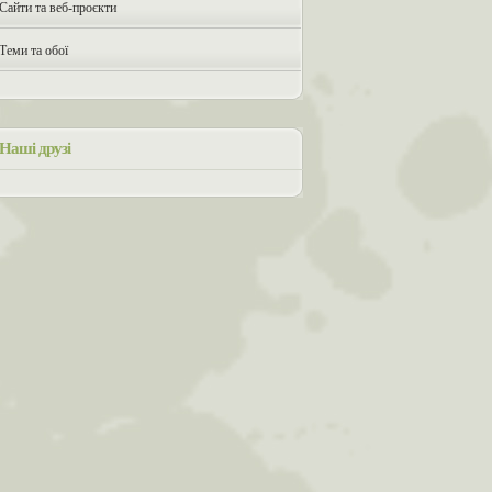
Сайти та веб-проєкти
Теми та обої
Наші друзі