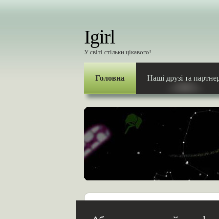
Igirl
У світі стільки цікавого!
Головна
Наші друзі та партне