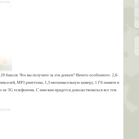
120 баксов. Что вы получите за эти деньги? Ничего особенного: 2,6-
икселей, MP3 рингтоны, 1,3-мегапиксельную камеру, 1 Гб памяти и
о не 3G телефончик. С ним вам придется довольствоваться все тем