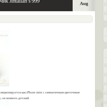
к Jintailan’s 999
Aug
позиционируется как iPhone mini с симпатичным цветочным
, он немного детский.