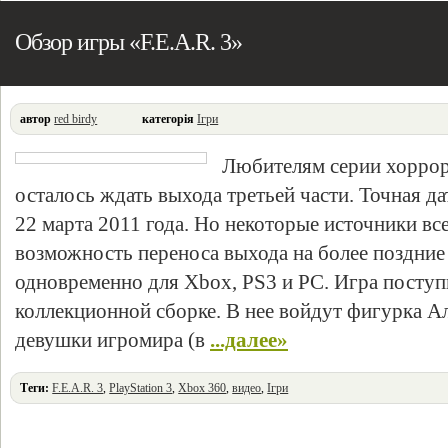
Обзор игры «F.E.A.R. 3»
автор
red birdy
категорія
Ігри
Любителям серии хоррора
осталось ждать выхода третьей части. Точная да
22 марта 2011 года. Но некоторые источники в
возможность переноса выхода на более поздние
одновременно для Xbox, PS3 и PC. Игра поступ
коллекционной сборке. В нее войдут фигурка 
девушки игромира (в
...далее»
Теги:
F.E.A.R. 3
,
PlayStation 3
,
Xbox 360
,
видео
,
Ігри