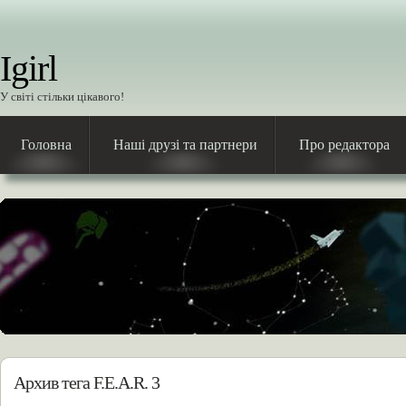
Igirl
У світі стільки цікавого!
Головна
Наші друзі та партнери
Про редактора
Архив тега F.E.A.R. 3