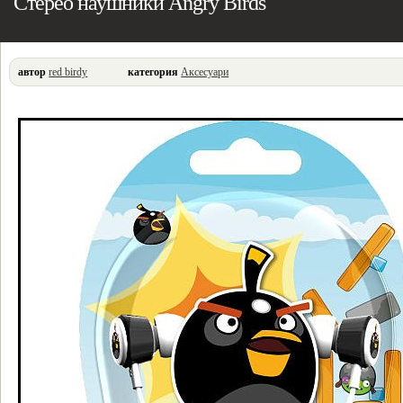
Стерео наушники Angry Birds
автор
red birdy
категория
Аксесуари