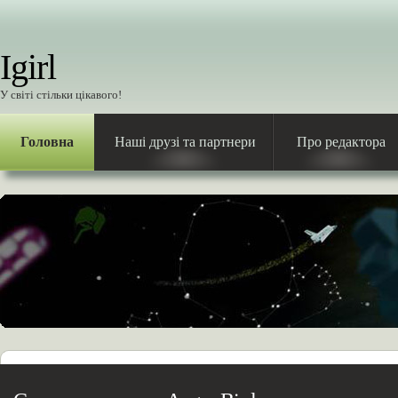
Igirl
У світі стільки цікавого!
Головна
Наші друзі та партнери
Про редактора