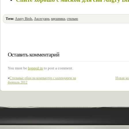
Теги:
Angry Birds
,
Аксесуари
,
наушники
,
стильно
Оставить комментарий
You must be
logged in
to post a comment.
«
Стильные обои на компьютер с календарем на
Новая ко
февраль 2012