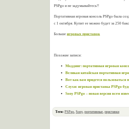
PSPgo и не задумывайтесь!!
Портативная игровая консоль PSPgo была соз
с 1 октября. Купит ее можно будет за 250 бакс
Больше
игровых приставок
Похожие записи:
Моддинг: портативная игровая консо
Великая китайская портативная игр
Вот как вам придется пользоваться 
Слухи: игровая приставка PSPgo буд
Sony PSPgo – новая версия всем извес
Теги:
PSPgo
,
Sony
,
портативные
,
приставки