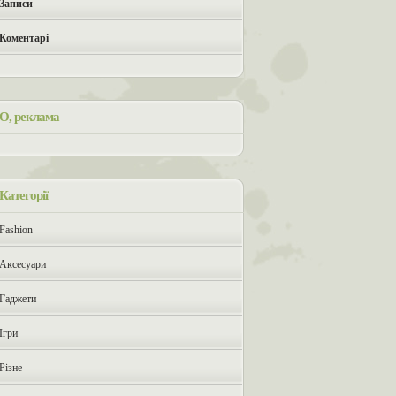
Записи
Коментарі
О, реклама
Категорії
Fashion
Аксесуари
Гаджети
Ігри
Різне