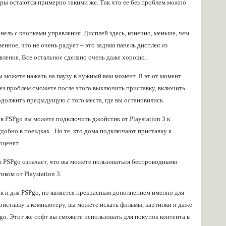
еры остаются примерно такими же. Так что ее без проблем можно
анель с кнопками управления. Дисплей здесь, конечно, меньше, чем
енное, что не очень радует – это задняя панель дисплея из
вления. Все остальное сделано очень даже хорошо.
вы можете нажать на паузу в нужный вам момент. В эт от момент
без проблем сможете после этого выключить приставку, включить
одолжить предыдущую с того места, где вы остановились.
 PSPgo вы можете подключить джойстик от Playstation 3 к
удобно в поездках.. Но те, кто дома подключают приставку к
оценят.
 PSPgo означает, что вы можете пользоваться беспроводными
ком от Playstation 3.
ак и для PSPgo, но является прекрасным дополнением именно для
иставку к компьютеру, вы можете искать фильмы, картинки и даже
Pgo. Этот же софт вы сможете использовать для покупок контента в