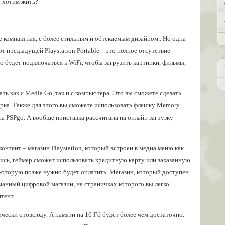
ы хотим жить?
 компактная, с более стильным и обтекаемым дизайном.. Но одна
т предыдущей Playstation Portable – это полное отсутствие
о будет подключаться к WiFi, чтобы загрузить картинки, фильмы,
ть как с Media Go, так и с компьютера. Это вы сможете сделать
урка. Также для этого вы сможете использовать флешку Memory
 на PSPgo. А вообще приставка рассчитана на онлайн загрузку
онтент – магазин Playstation, который встроен в медиа меню как
сь, геймер сможет использовать кредитную карту или заказанную
 которую позже нужно будет оплатить. Магазин, который доступен
уманный цифровой магазин, на страничках которого вы легко
тент.
ически отовсюду. А памяти на 16 Гб будет более чем достаточно.