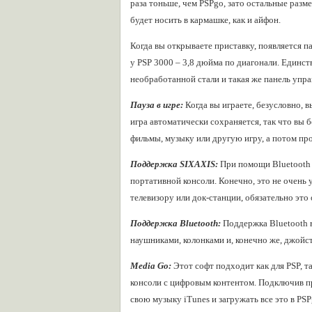
раза тоньше, чем PSPgo, зато остальные разм
будет носить в кармашке, как и айфон.
Когда вы открываете приставку, появляется п
у PSP 3000 – 3,8 дюйма по диагонали. Единств
необработанной стали и такая же панель упра
Пауза в игре:
Когда вы играете, безусловно, 
игра автоматически сохраняется, так что вы 
фильмы, музыку или другую игру, а потом пр
Поддержка SIXAXIS:
При помощи Bluetooth в
портативной консоли. Конечно, это не очень 
телевизору или док-станции, обязательно это 
Поддержка Bluetooth:
Поддержка Bluetooth в
наушниками, колонками и, конечно же, джойсти
Media Go:
Этот софт подходит как для PSP, т
консоли с цифровым контентом. Подключив пр
свою музыку iTunes и загружать все это в PS