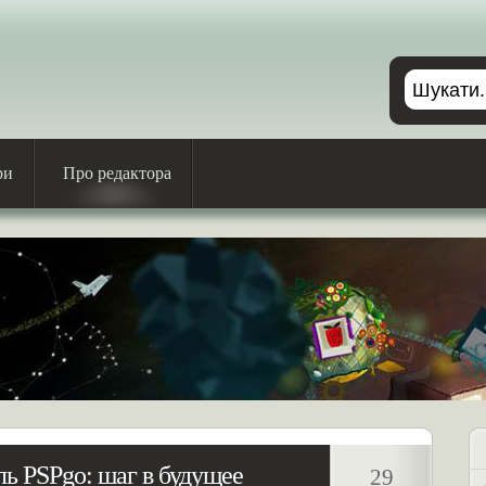
ри
Про редактора
ль PSPgo: шаг в будущее
29