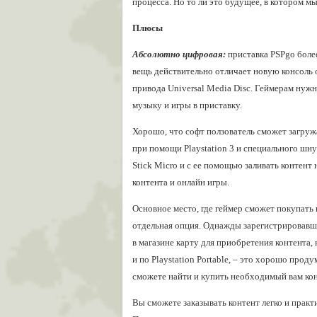
процесса. Но то ли это будущее, в котором м
Плюсы
Абсолютно цифровая:
приставка PSPgo более
вещь действительно отличает новую консоль о
привода Universal Media Disc. Геймерам нужн
музыку и игры в приставку.
Хорошо, что софт ползователь сможет загружа
при помощи Playstation 3 и специального шн
Stick Micro и с ее помощью заливать контент
контента и онлайн игры.
Основное место, где геймер сможет покупать к
отдельная опция. Однажды зарегистрировавши
в магазине карту для приобретения контента,
и по Playstation Portable, – это хорошо прод
сможете найти и купить необходимый вам кон
Вы сможете заказывать контент легко и практ