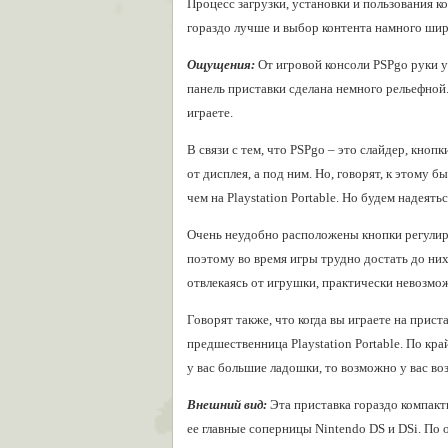
Процесс загрузки, установки и пользования к
гораздо лучше и выбор контента намного шире
Ощущения:
От игровой консоли PSPgo руки у
панель приставки сделана немного рельефной.
играете.
В связи с тем, что PSPgo – это слайдер, кноп
от дисплея, а под ним. Но, говорят, к этому
чем на Playstation Portable. Но будем надеять
Очень неудобно расположены кнопки регулиро
поэтому во время игры трудно достать до них
отвлекаясь от игрушки, практически невозмо
Говорят также, что когда вы играете на прист
предшественница Playstation Portable. По кра
у вас большие ладошки, то возможно у вас в
Внешний вид:
Эта приставка гораздо компактне
ее главные соперницы Nintendo DS и DSi. По 