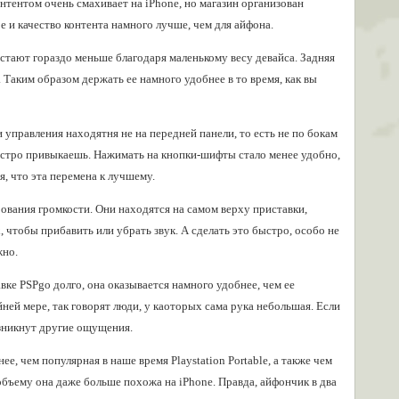
онтентом очень смахивает на iPhone, но магазин организован
 и качество контента намного лучше, чем для айфона.
стают гораздо меньше благодаря маленькому весу девайса. Задняя
 Таким образом держать ее намного удобнее в то время, как вы
ки управления находятня не на передней панели, то есть не по бокам
 быстро привыкаешь. Нажимать на кнопки-шифты стало менее удобно,
ся, что эта перемена к лучшему.
вания громкости. Они находятся на самом верху приставки,
, чтобы прибавить или убрать звук. А сделать это быстро, особо не
жно.
авке PSPgo долго, она оказывается намного удобнее, чем ее
йней мере, так говорят люди, у каоторых сама рука небольшая. Если
озникнут другие ощущения.
е, чем популярная в наше время Playstation Portable, а также чем
объему она даже больше похожа на iPhone. Правда, айфончик в два