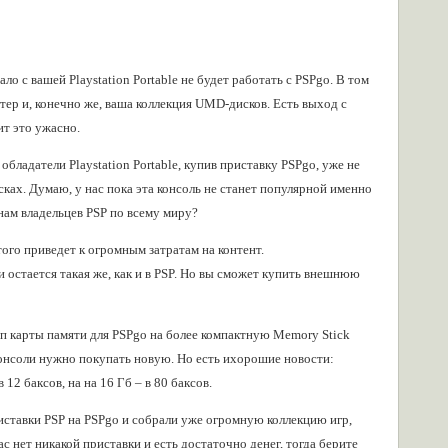
ло с вашей Playstation Portable не будет работать с PSPgo. В том
птер и, конечно же, ваша коллекция UMD-дисков. Есть выход с
т это ужасно.
бладатели Playstation Portable, купив приставку PSPgo, уже не
ках. Думаю, у нас пока эта консоль не станет популярной именно
нам владельцев PSP по всему миру?
того приведет к огромным затратам на контент.
 остается такая же, как и в PSP. Но вы сможет купить внешнюю
ип карты памяти для PSPgo на более компактную Memory Stick
 консоли нужно покупать новую. Но есть ихорошие новости:
 12 баксов, на на 16 Гб – в 80 баксов.
иставки PSP на PSPgo и собрали уже огромную коллекцию игр,
вас нет никакой приставки и есть достаточно денег, тогда берите