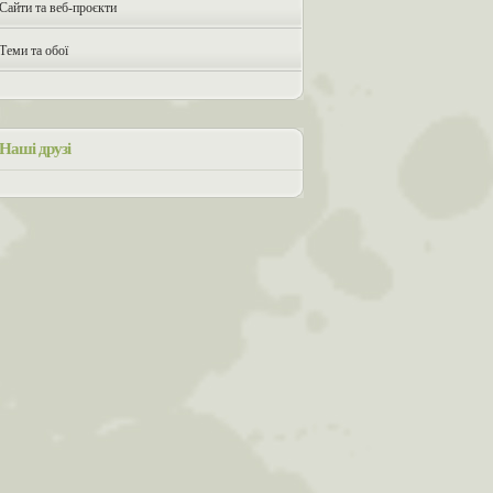
Сайти та веб-проєкти
Теми та обої
Наші друзі