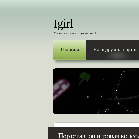
Igirl
У світі стільки цікавого!
Головна
Наші друзі та партне
Портативная игровая консо