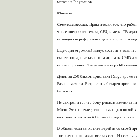
магазине Playstation.
Минусы
Совместимость:
Практически все, что работа
числе шнурки от телека, GPS, камера, ТВ-ада
помощью периферийных девайсов, но выгляди
Еще один огромный минус состоит в том, что о
смогут порадоваться своим играм на UMD-дис
поэтой причине. Что делать теперь 60 силлио
Цена:
за 250 баксов приставка PSPgo кроме э
Всякие мелочи: Встроенная батарея приставки
батарею.
Не сектрет и то, что Sony решили изменить т
Micro. Это означает, что и память для новой
карточка памяти на 4 Гб вам обойдется всего в
В общем, если вы хотите перейти со своей пр
тогда лучше оставьте все как есть. Но если у 