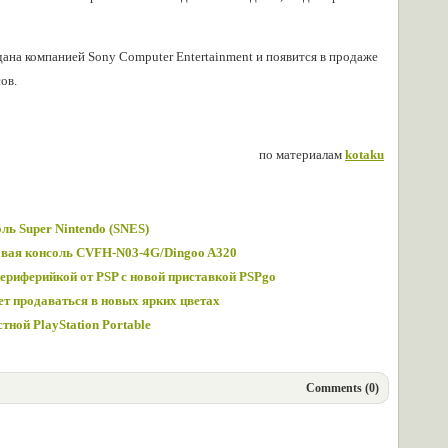
дана компанией Sony Computer Entertainment и появится в продаже
ов.
по материалам
kotaku
ль Super Nintendo (SNES)
овая консоль CVFH-N03-4G/Dingoo A320
периферийкой от PSP с новой приставкой PSPgo
ет продаваться в новых ярких цветах
тной PlayStation Portable
Comments (0)