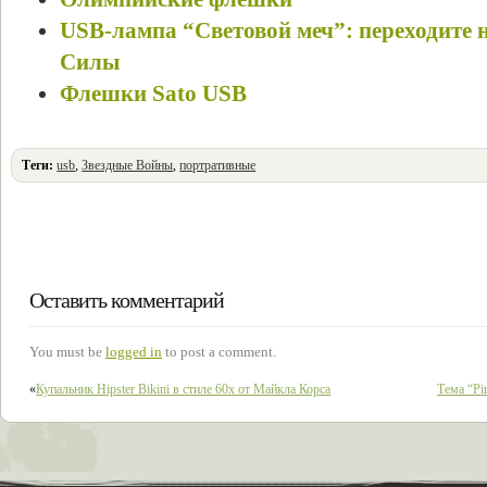
USB-лампа “Световой меч”: переходите 
Силы
Флешки Sato USB
Теги:
usb
,
Звездные Войны
,
портративные
Оставить комментарий
You must be
logged in
to post a comment.
«
Купальник Hipster Bikini в стиле 60х от Майкла Корса
Тема “Pir