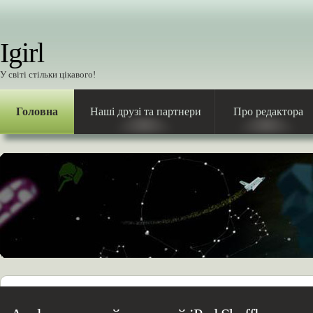
Igirl
У світі стільки цікавого!
Головна
Наші друзі та партнери
Про редактора