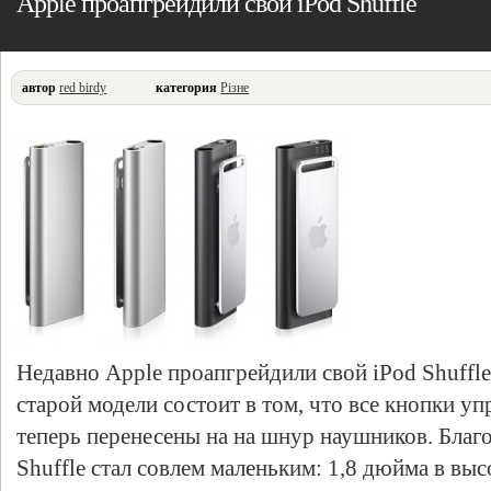
Apple проапгрейдили свой iPod Shuffle
автор
red birdy
категория
Різне
Недавно Apple проапгрейдили свой iPod Shuffle
старой модели состоит в том, что все кнопки у
теперь перенесены на на шнур наушников. Благ
Shuffle стал совлем маленьким: 1,8 дюйма в выс