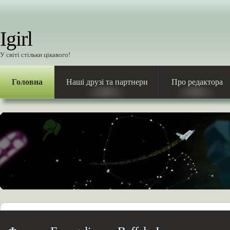
Igirl
У світі стільки цікавого!
Головна
Наші друзі та партнери
Про редактора