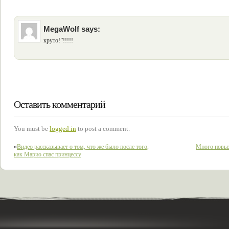
MegaWolf
says:
круто!”!!!!!
Оставить комментарий
You must be
logged in
to post a comment.
«
Видео рассказывает о том, что же было после того,
Много новых
как Марио спас принцессу