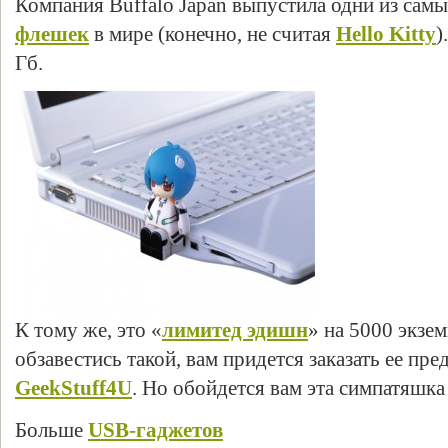
Компания Buffalo Japan выпустила одни из сам
флешек
в мире (конечно, не считая
Hello Kitty
)
Гб.
К тому же, это «
лимитед эдишн
» на 5000 экзе
обзавестись такой, вам придется заказать ее пре
GeekStuff4U
. Но обойдется вам эта симпатяшка 
Больше
USB-гаджетов