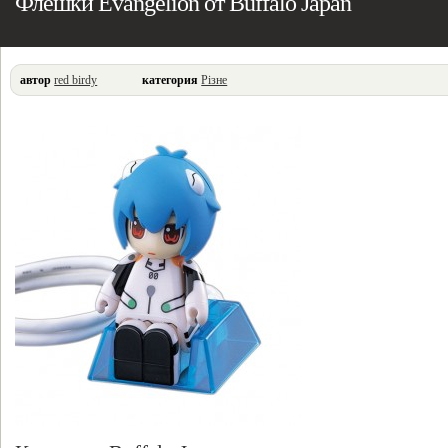
Флешки Evangelion от Buffalo Japan
автор
red birdy
категория
Різне