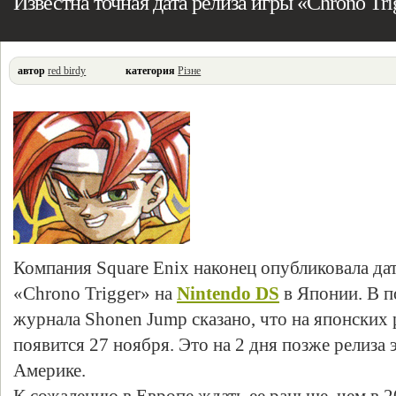
Известна точная дата релиза игры «Chrono Tri
автор
red birdy
категория
Різне
Компания Square Enix наконец опубликовала да
«Chrono Trigger» на
Nintendo DS
в Японии. В п
журнала Shonen Jump сказано, что на японских
появится 27 ноября. Это на 2 дня позже релиза 
Америке.