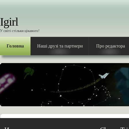
Igirl
У світі стільки цікавого!
Головна
Наші друзі та партнери
Про редактора