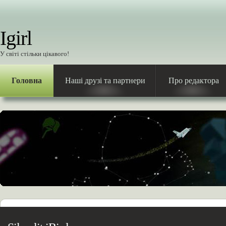
Igirl
У світі стільки цікавого!
Головна
Наші друзі та партнери
Про редактора