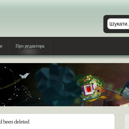
ри
Про редактора
d been deleted